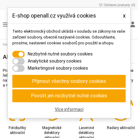
Oblíbené produkty (
0
)
E-shop openall.cz využívá cookies
x
Tento elektronický obchod ukládá v souladu se zákony na vaše
zařízení soubory, obecně nazývané cookies. Odsouhlaste,
prosíme, nastavení cookies souborů pro použití e-shopu.
Domů
Aktivační prvky
Nezbytně nutné soubory cookies
Aktivační prvky
Analytické soubory cookies
Marketingové soubory cookies
Produkty pro automatickou aktivaci zařízení vhodné všude tam, kde není třeba
řešit autorizaci vstupujících osob a vjíždějících vozidel. V této kategorii
Přijmout všechny soubory cookies
naleznete aktivační fotobuňky, magnetické detekory, laserové detektory, radary
a mechanické aktivační prvky.
Povolit jen nezbytně nutné cookies
Více informací
Fotobuňky
Magnetické
Laserové
Radary aktivační
aktivační
detektory
detektory
aktivační
aktivační