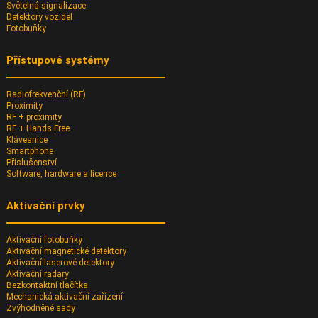
Světelná signalizace
Detektory vozidel
Fotobuňky
Přístupové systémy
Radiofrekvenční (RF)
Proximity
RF + proximity
RF + Hands Free
Klávesnice
Smartphone
Příslušenství
Software, hardware a licence
Aktivační prvky
Aktivační fotobuňky
Aktivační magnetické detektory
Aktivační laserové detektory
Aktivační radary
Bezkontaktní tlačítka
Mechanická aktivační zařízení
Zvýhodněné sady