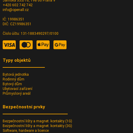
Jamská 355/16, 198 00 Praha 9
+420 602 742 742
info@openall.cz
IČ: 19986351
DIČ: CZ19986351
Číslo účtu: 131-1883490297/0100
Typy objektů
Bytová jednotka
Rodinný dům
Bytový dům
Ubytovací zařízení
Průmyslový areál
Bezpečnostní prvky
Bezpečnostní lišty a magnet. kontakty (1G)
Bezpečnostní lišty a magnet. kontakty (3G)
Software, hardware a licence