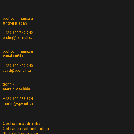
obchodní manažer
Ondřej Klaban
+420 602 742 742
ondrej@openall.cz
obchodní manažer
Pavel Luňák
+420 602 430 040
pavel@openall.cz
technik
Martin Machián
+420 606 238 824
martin@openall.cz
Obchodní podmínky
Ochrana osobních údajů
Platební podmínky