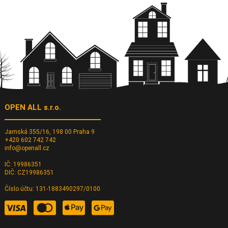
OPEN ALL s.r.o.
Jamská 355/16, 198 00 Praha 9
+420 602 742 742
info@openall.cz
IČ: 19986351
DIČ: CZ19986351
Číslo účtu: 131-1883490297/0100