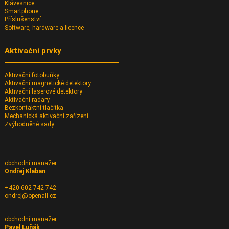
Klávesnice
Smartphone
Příslušenství
Software, hardware a licence
Aktivační prvky
Aktivační fotobuňky
Aktivační magnetické detektory
Aktivační laserové detektory
Aktivační radary
Bezkontaktní tlačítka
Mechanická aktivační zařízení
Zvýhodněné sady
obchodní manažer
Ondřej Klaban
+420 602 742 742
ondrej@openall.cz
obchodní manažer
Pavel Luňák