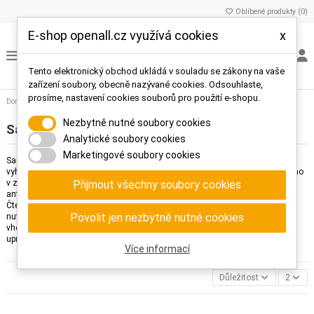
Oblíbené produkty (
0
)
E-shop openall.cz využívá cookies
x
Tento elektronický obchod ukládá v souladu se zákony na vaše
zařízení soubory, obecně nazývané cookies. Odsouhlaste,
prosíme, nastavení cookies souborů pro použití e-shopu.
Domů
Přístupové systémy
RFID
Samostatné RFID čtečky (SA)
Nezbytně nutné soubory cookies
Samostatné RFID čtečky (SA)
Analytické soubory cookies
Marketingové soubory cookies
Samostatné čtečky určené pro snímání karet/čipů, které nevyžadují žádnou
vyhodnocovací jednotku, k vyhodnocení a aktivačnímu impulsu dochází přímo
Přijmout všechny soubory cookies
v zařízení. Čtecí vzdálenost činí ca. 6 cm. Možnost volby čtečky v provedení
anti-vandal. Technologie vhodná pro nižší počet uživatelů s nižší fluktuací.
Čtečky jsou ideální především pro ovládání dveří či pro chodce, u vozidel je
Povolit jen nezbytně nutné cookies
nutné zastavení a otevření okénka, ne vždy je v tomto případě možné čtečku
vhodně umístit - např. v případě 2 jízdních pruhů by čtečka měla být umístěna
uprostřed na ostrůvku.
Více informací
Důležitost
2