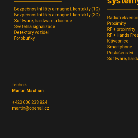
systém
Bezpečnostní lišty a magnet. kontakty (1G)
Bezpečnostní lišty a magnet. kontakty (3G)
Radiofrekvenční
Software, hardware a licence
Proximity
Světelná signalizace
RF + proximity
Detektory vozidel
RF + Hands Fre
Fotobuňky
Klávesnice
Smartphone
Příslušenství
Software, hard
technik
Martin Machián
+420 606 238 824
martin@openall.cz