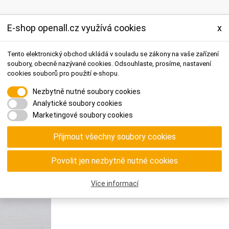
E-shop openall.cz využívá cookies
x
o byty
Tento elektronický obchod ukládá v souladu se zákony na vaše zařízení
 objekty
bezpečnostní prvky
přístupové systémy
hardware a licence
soubory, obecně nazývané cookies. Odsouhlaste, prosíme, nastavení
cookies souborů pro použití e-shopu.
Nezbytně nutné soubory cookies
Analytické soubory cookies
Marketingové soubory cookies
Přijmout všechny soubory cookies
DOMOTIME ACTAG
Karta/čip DOMOTIME ACTAG
Povolit jen nezbytně nutné cookies
Více informací