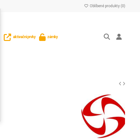
Oblíbené produkty (
0
)
aktivační prvky
zámky