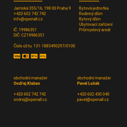
Jamská 355/16, 198 00 Praha 9
Bytová jednotka
+420 602 742 742
Rodinný dům
info@openall.cz
Bytový dům
Ubytovací zařízení
IČ: 19986351
Průmyslový areál
DIČ: CZ19986351
Číslo účtu: 131-1883490297/0100
obchodní manažer
obchodní manažer
Ondřej Klaban
Pavel Luňák
+420 602 742 742
+420 602 430 040
ondrej@openall.cz
pavel@openall.cz