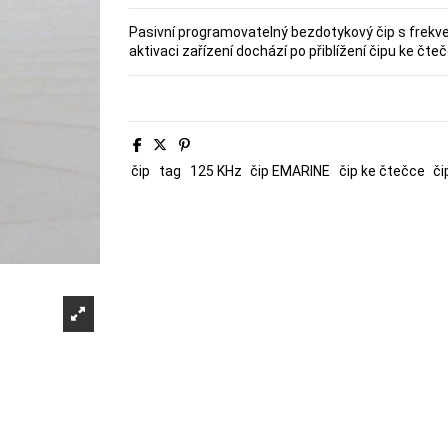
Pasivní programovatelný bezdotykový čip s frekve
aktivaci zařízení dochází po přiblížení čipu ke čteč
čip
tag
125 KHz
čip EMARINE
čip ke čtečce
či