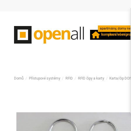
apartmány, domy neb
komplexní řešení pro
Domů
Přístupové systémy
RFID
RFID čipy a karty
Karta/čip 