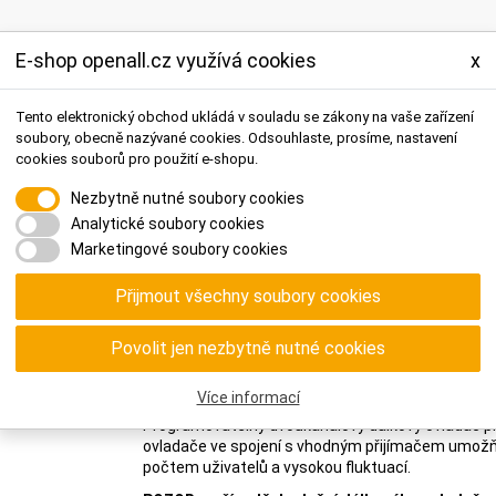
E-shop openall.cz využívá cookies
x
o byty
Tento elektronický obchod ukládá v souladu se zákony na vaše zařízení
 objekty
bezpečnostní prvky
přístupové systémy
hardware a licence
soubory, obecně nazývané cookies. Odsouhlaste, prosíme, nastavení
cookies souborů pro použití e-shopu.
Nezbytně nutné soubory cookies
Analytické soubory cookies
Marketingové soubory cookies
Přijmout všechny soubory cookies
 dálkové ovladače
Programovatelný ovladač JCM-TECH GO-PRO 2
Programovatelný ovladač JCM
Povolit jen nezbytně nutné cookies
Více informací
Programovatelný dvoukanálový dálkový ovladač pr
ovladače ve spojení s vhodným přijímačem umožňu
počtem uživatelů a vysokou fluktuací.