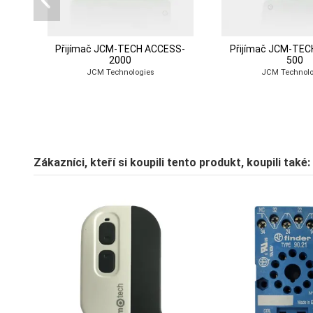
Přijímač JCM-TECH ACCESS-
Přijímač JCM-TE
2000
500
JCM Technologies
JCM Technolo
Zákazníci, kteří si koupili tento produkt, koupili také:
Přijímač JCM-TECH
Přijímač JCM
STICK500 F
BASE500-
JCM Technologies
JCM Technolo