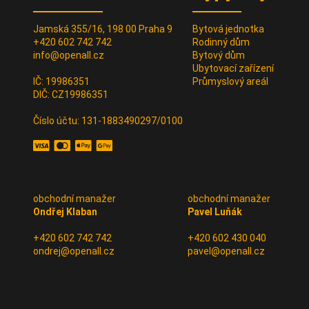
Jamská 355/16, 198 00 Praha 9
Bytová jednotka
+420 602 742 742
Rodinný dům
info@openall.cz
Bytový dům
Ubytovací zařízení
IČ: 19986351
Průmyslový areál
DIČ: CZ19986351
Číslo účtu: 131-1883490297/0100
obchodní manažer
obchodní manažer
Ondřej Klaban
Pavel Luňák
+420 602 742 742
+420 602 430 040
ondrej@openall.cz
pavel@openall.cz