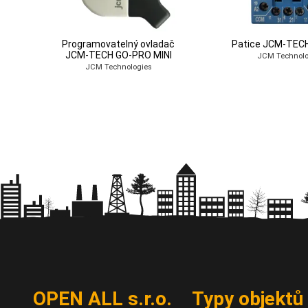
Programovatelný ovladač
Patice JCM-TEC
JCM-TECH GO-PRO MINI
JCM Technolo
JCM Technologies
OPEN ALL s.r.o.
Typy objektů