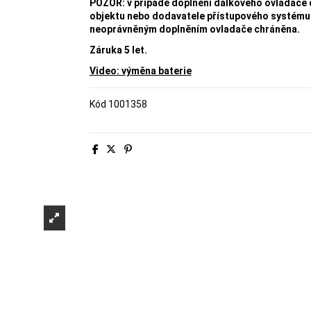
POZOR: v případě doplnění dálkového ovladače d
objektu nebo dodavatele přístupového systému 
neoprávněným doplněním ovladače chráněna.
Záruka 5 let.
Video: výměna baterie
Kód
1001358