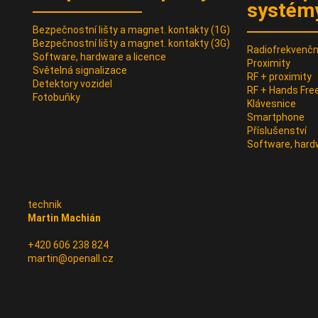
systém
Bezpečnostní lišty a magnet. kontakty (1G)
Bezpečnostní lišty a magnet. kontakty (3G)
Radiofrekvenční
Software, hardware a licence
Proximity
Světelná signalizace
RF + proximity
Detektory vozidel
RF + Hands Fre
Fotobuňky
Klávesnice
Smartphone
Příslušenství
Software, hard
technik
Martin Machián
+420 606 238 824
martin@openall.cz