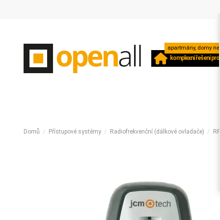
apartmány, domy neb
komplexní řešení pro
Domů
Přístupové systémy
Radiofrekvenční (dálkové ovladače)
RF