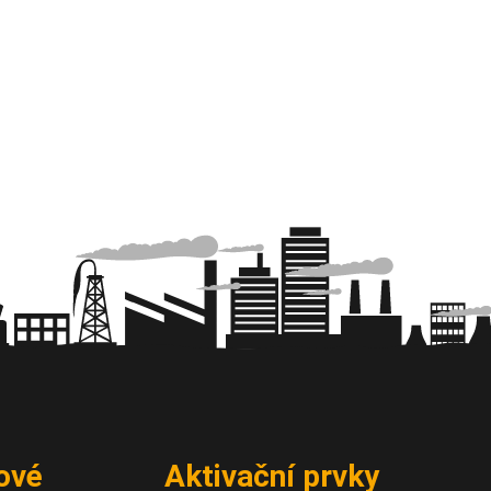
ové
Aktivační prvky