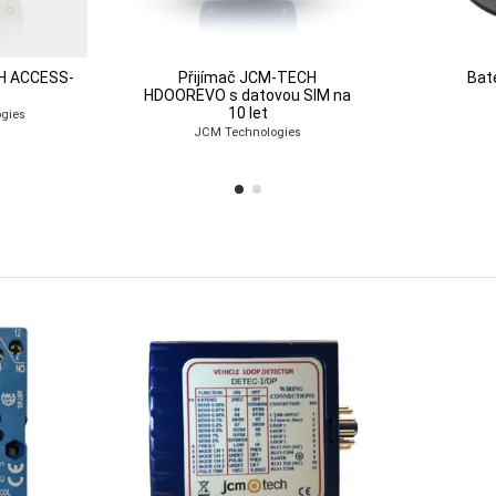
CH ACCESS-
Přijímač JCM-TECH
Bat
HDOOREVO s datovou SIM na
10 let
gies
JCM Technologies
-TECH
2B
gies