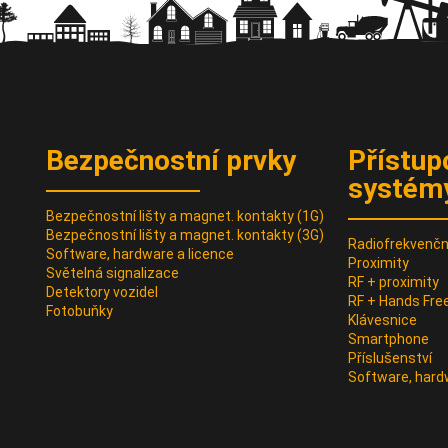
Bezpečnostní prvky
Přístup
systém
Bezpečnostní lišty a magnet. kontakty (1G)
Bezpečnostní lišty a magnet. kontakty (3G)
Radiofrekvenční
Software, hardware a licence
Proximity
Světelná signalizace
RF + proximity
Detektory vozidel
RF + Hands Fre
Fotobuňky
Klávesnice
Smartphone
Příslušenství
Software, hard