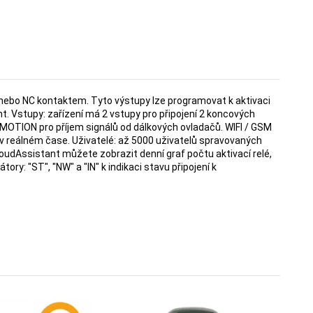
O nebo NC kontaktem. Tyto výstupy lze programovat k aktivaci
. Vstupy: zařízení má 2 vstupy pro připojení 2 koncových
MOTION pro příjem signálů od dálkových ovladačů. WIFI / GSM
 v reálném čase. Uživatelé: až 5000 uživatelů spravovaných
oudAssistant můžete zobrazit denní graf počtu aktivací relé,
tory: "ST", "NW" a "IN" k indikaci stavu připojení k