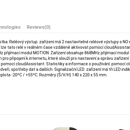
hnologies
Reviews
(0)
istka. Reléový výstup: zařízení má 2 nastavitelné reléové výstupy s N
lze tato relé v reálném čase vzdáleně aktivovat pomocí cloudAssistant
z přijímací modul MOTION: Zařízení obsahuje 868MHz přijímací modul 
ro připojení k internetu, které slouží pro nastavení a správu zařízení
t pomocí cloudAssistant. Statistiky a informace o používání: pomocí cl
eří, spotřeby dat a dalších. Signalizační LED: zařízení má tři LED indiká
 teplota -20ºC / +55ºC. Rozměry (Š/V/H) 140 x 220 x 55 mm.