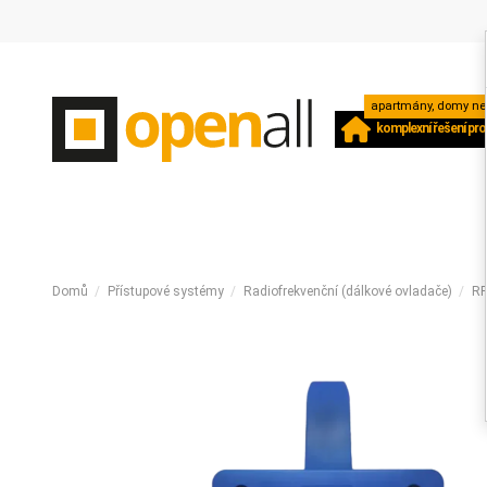
apartmány, domy neb
komplexní řešení pro
Domů
Přístupové systémy
Radiofrekvenční (dálkové ovladače)
RF