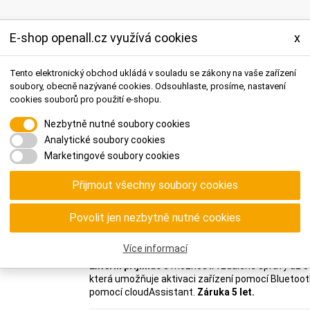
E-shop openall.cz využívá cookies
x
o byty
Tento elektronický obchod ukládá v souladu se zákony na vaše zařízení
 objekty
bezpečnostní prvky
přístupové systémy
hardware a licence
soubory, obecně nazývané cookies. Odsouhlaste, prosíme, nastavení
cookies souborů pro použití e-shopu.
Nezbytně nutné soubory cookies
Analytické soubory cookies
Marketingové soubory cookies
Přijmout všechny soubory cookies
 přijímače
Přijímač JCM-TECH HONOADOOR s datovou SIM na 10 let
Přijímač JCM-TECH HONOADOOR 
Povolit jen nezbytně nutné cookies
Více informací
Externí přijímač
s možností vzdálené správy až
5
která umožňuje aktivaci zařízení pomocí Bluetoot
pomocí cloudAssistant.
Záruka 5 let.