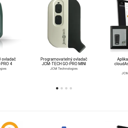
 ovladač
Programovatelný ovladač
Aplik
-PRO 4
JCM-TECH GO-PRO MINI
cloudAs
gies
JCM Technologies
JCM