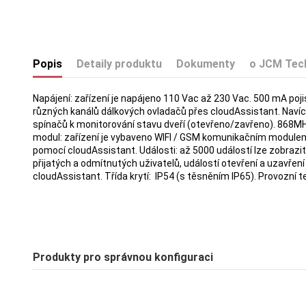
Popis
Detaily produktu
Dokumenty
o JCM Tec
Napájení: zařízení je napájeno 110 Vac až 230 Vac. 500 mA poj
různých kanálů dálkových ovladačů přes cloudAssistant. Navíc 
spínačů k monitorování stavu dveří (otevřeno/zavřeno). 868MH
modul: zařízení je vybaveno WIFI / GSM komunikačním modulem p
pomocí cloudAssistant. Události: až 5000 událostí lze zobrazi
přijatých a odmítnutých uživatelů, událostí otevření a uzavření dv
cloudAssistant. Třída krytí: IP54 (s těsněním IP65). Provozní
Produkty pro správnou konfiguraci