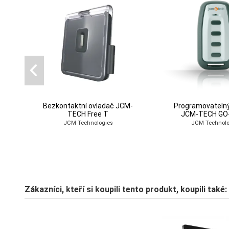
Bezkontaktní ovladač JCM-
Programovatelný
TECH Free T
JCM-TECH GO
JCM Technologies
JCM Technolo
Zákazníci, kteří si koupili tento produkt, koupili také: