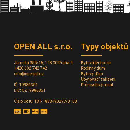
Ovladač a čip JCM-TECH GO-
EVO MINI
JCM Technologies
OPEN ALL s.r.o.
Typy objektů
Jamská 355/16, 198 00 Praha 9
Bytová jednotka
+420 602 742 742
Rodinný dům
info@openall.cz
Bytový dům
Ubytovací zařízení
IČ: 19986351
Průmyslový areál
DIČ: CZ19986351
Číslo účtu: 131-1883490297/0100