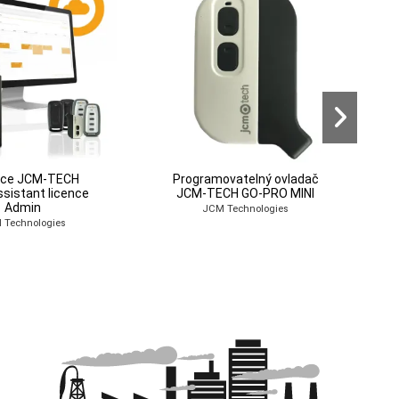
ovatelný ovladač
 a čip JCM-TECH
Programovatelný ovladač
Ovladač a čip JCM-TECH
ECH MUVPRO2
GOTRI2
JCM-TECH MUVPRO4
GOTRI3
 Technologies
 Technologies
JCM Technologies
JCM Technologies
ace JCM-TECH
Programovatelný ovladač
sistant licence
JCM-TECH GO-PRO MINI
Admin
JCM Technologies
 Technologies