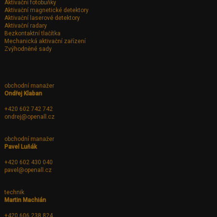
Aktivační fotobuňky
Aktivační magnetické detektory
Aktivační laserové detektory
Aktivační radary
Bezkontaktní tlačítka
Mechanická aktivační zařízení
Zvýhodněné sady
obchodní manažer
Ondřej Klaban
+420 602 742 742
ondrej@openall.cz
obchodní manažer
Pavel Luňák
+420 602 430 040
pavel@openall.cz
technik
Martin Machián
+420 606 238 824