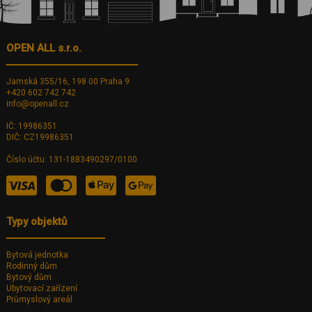
OPEN ALL s.r.o.
Jamská 355/16, 198 00 Praha 9
+420 602 742 742
info@openall.cz
IČ: 19986351
DIČ: CZ19986351
Číslo účtu: 131-1883490297/0100
Typy objektů
Bytová jednotka
Rodinný dům
Bytový dům
Ubytovací zařízení
Průmyslový areál