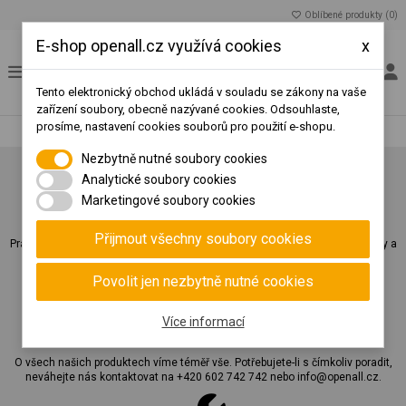
Oblíbené produkty (
0
)
E-shop openall.cz využívá cookies
x
Tento elektronický obchod ukládá v souladu se zákony na vaše
zařízení soubory, obecně nazývané cookies. Odsouhlaste,
prosíme, nastavení cookies souborů pro použití e-shopu.
Nezbytně nutné soubory cookies
Analytické soubory cookies
Marketingové soubory cookies
Zákaznické ceny
Přijmout všechny soubory cookies
Pravidelní a velkoobchodní zákazníci vidí po přihlášení své individuální ceny a
mají možnost hradit zboží platební kartou, dobírkou nebo na fakturu.
Povolit jen nezbytně nutné cookies
Více informací
Zákaznická podpora
O všech našich produktech víme téměř vše. Potřebujete-li s čímkoliv poradit,
neváhejte nás kontaktovat na
+420 602 742 742
nebo
info@openall.cz
.