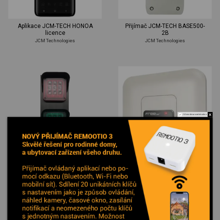
Aplikace JCM-TECH HONOA
Přijímač JCM-TECH BASE500-
licence
2B
JCM Technologies
JCM Technologies
Již nezobrazovat toto okno
Semafor JCM-TECH TRAFFIC
Aktivační anténa JCM-TECH
METAL
FREE 30 R
JCM Technologies
JCM Technologies