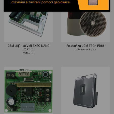
GSM přijímač VMI EXEO NANO
Fotobuňka JCM-TECH PD86
CLOUD
JCM Technologies
VMI s.r.o.